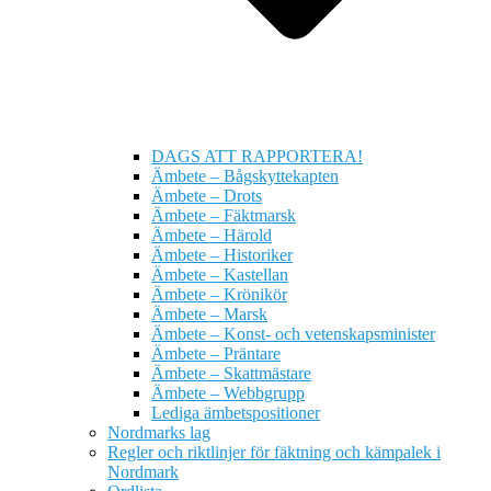
DAGS ATT RAPPORTERA!
Ämbete – Bågskyttekapten
Ämbete – Drots
Ämbete – Fäktmarsk
Ämbete – Härold
Ämbete – Historiker
Ämbete – Kastellan
Ämbete – Krönikör
Ämbete – Marsk
Ämbete – Konst- och vetenskapsminister
Ämbete – Präntare
Ämbete – Skattmästare
Ämbete – Webbgrupp
Lediga ämbetspositioner
Nordmarks lag
Regler och riktlinjer för fäktning och kämpalek i
Nordmark