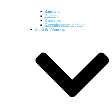
Bågskytte
Fäktning
Kastvapen
Kämpalek/heavy fighting
Konst & Vetenskap