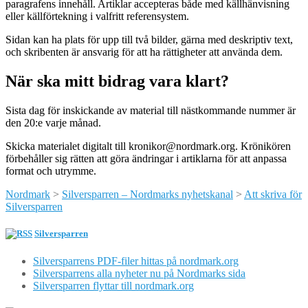
paragrafens innehåll. Artiklar accepteras både med källhänvisning
eller källförtekning i valfritt referensystem.
Sidan kan ha plats för upp till två bilder, gärna med deskriptiv text,
och skribenten är ansvarig för att ha rättigheter att använda dem.
När ska mitt bidrag vara klart?
Sista dag för inskickande av material till nästkommande nummer är
den 20:e varje månad.
Skicka materialet digitalt till kronikor@nordmark.org. Krönikören
förbehåller sig rätten att göra ändringar i artiklarna för att anpassa
format och utrymme.
Nordmark
>
Silversparren – Nordmarks nyhetskanal
>
Att skriva för
Silversparren
Silversparren
Silversparrens PDF-filer hittas på nordmark.org
Silversparrens alla nyheter nu på Nordmarks sida
Silversparren flyttar till nordmark.org