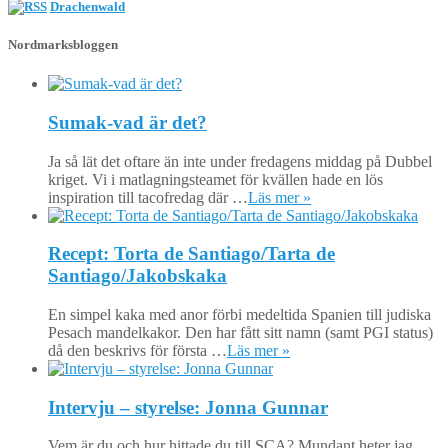
Drachenwald
Nordmarksbloggen
Sumak-vad är det?
Ja så lät det oftare än inte under fredagens middag på Dubbel
kriget. Vi i matlagningsteamet för kvällen hade en lös
inspiration till tacofredag där …
Läs mer »
Recept: Torta de Santiago/Tarta de
Santiago/Jakobskaka
En simpel kaka med anor förbi medeltida Spanien till judiska
Pesach mandelkakor. Den har fått sitt namn (samt PGI status)
då den beskrivs för första …
Läs mer »
Intervju – styrelse: Jonna Gunnar
Vem är du och hur hittade du till SCA? Mundant heter jag