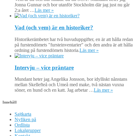
Jonna Gunnar och bor utanför Stockholm där jag just nu går
2:a året …
Läs mer »
Vad (och vem) är en historiker?
Historikerämbetet har två huvuduppgifter, en är att hålla redan
på furstendömets "fursteinventarier" och den andra är att hålla
ordning på furstendömets historia.
Läs mer »
Intervju – vice präntare
Mundant heter jag Angelika Jonsson, bor idylliskt nånstans
mellan Skellefteå och Umeå med make, två nästan vuxna
söner, en hund och en katt. Jag arbetar …
Läs mer »
Innehåll
Sajtkarta
Nyfiken på
Ordlista
Lokalgrupper
Kontakt