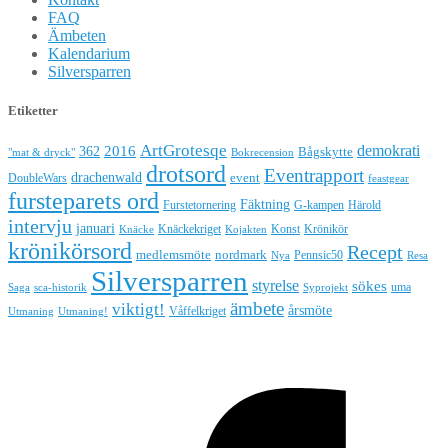
FAQ
Ämbeten
Kalendarium
Silversparren
Etiketter
ArtGrotesqe
demokrati
362
2016
Bågskytte
"mat & dryck"
Bokrecension
drotsord
Eventrapport
drachenwald
DoubleWars
event
feastgear
fursteparets ord
Fäktning
Furstetornering
G-kampen
Härold
intervju
januari
Knäckekriget
Konst
Krönikör
Knäcke
Kojakten
krönikörsord
Recept
medlemsmöte
nordmark
Pennsic50
Nya
Resa
Silversparren
styrelse
sökes
uma
Saga
sca-historik
Syprojekt
ämbete
viktigt!
årsmöte
Våffelkriget
Utmaning
Utmaning!
Hestia | Utvecklat av
ThemeIsle
Kontakt
Sajtkarta