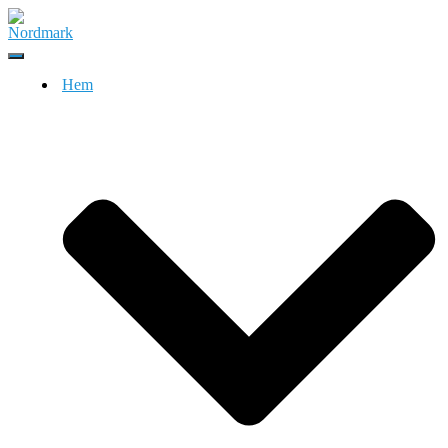
Slå
på/av
Hem
navigering