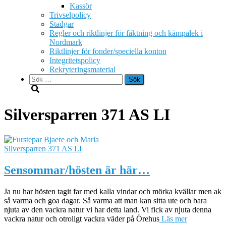
Kassör
Trivselpolicy
Stadgar
Regler och riktlinjer för fäktning och kämpalek i
Nordmark
Riktlinjer för fonder/speciella konton
Integritetspolicy
Rekryteringsmaterial
Sök
efter:
Silversparren 371 AS LI
Silversparren 371 AS LI
Sensommar/hösten är här…
Ja nu har hösten tagit far med kalla vindar och mörka kvällar men ak
så varma och goa dagar. Så varma att man kan sitta ute och bara
njuta av den vackra natur vi har detta land. Vi fick av njuta denna
vackra natur och otroligt vackra väder på Örehus
Läs mer