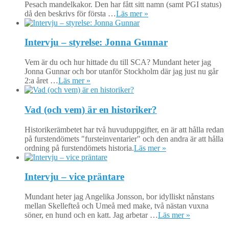
Pesach mandelkakor. Den har fått sitt namn (samt PGI status)
då den beskrivs för första …
Läs mer »
Intervju – styrelse: Jonna Gunnar
Vem är du och hur hittade du till SCA? Mundant heter jag
Jonna Gunnar och bor utanför Stockholm där jag just nu går
2:a året …
Läs mer »
Vad (och vem) är en historiker?
Historikerämbetet har två huvuduppgifter, en är att hålla redan
på furstendömets "fursteinventarier" och den andra är att hålla
ordning på furstendömets historia.
Läs mer »
Intervju – vice präntare
Mundant heter jag Angelika Jonsson, bor idylliskt nånstans
mellan Skellefteå och Umeå med make, två nästan vuxna
söner, en hund och en katt. Jag arbetar …
Läs mer »