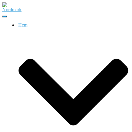
Slå
på/av
Hem
navigering