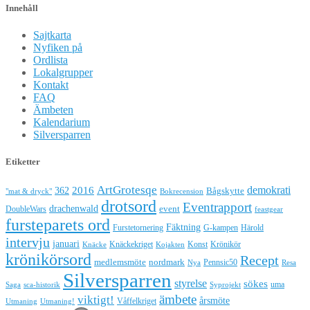
Innehåll
Sajtkarta
Nyfiken på
Ordlista
Lokalgrupper
Kontakt
FAQ
Ämbeten
Kalendarium
Silversparren
Etiketter
ArtGrotesqe
demokrati
362
2016
Bågskytte
"mat & dryck"
Bokrecension
drotsord
Eventrapport
drachenwald
DoubleWars
event
feastgear
fursteparets ord
Fäktning
Furstetornering
G-kampen
Härold
intervju
januari
Knäckekriget
Konst
Krönikör
Knäcke
Kojakten
krönikörsord
Recept
medlemsmöte
nordmark
Pennsic50
Nya
Resa
Silversparren
styrelse
sökes
uma
Saga
sca-historik
Syprojekt
ämbete
viktigt!
årsmöte
Våffelkriget
Utmaning
Utmaning!