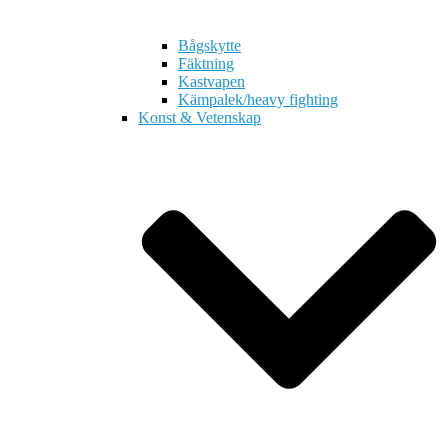
Bågskytte
Fäktning
Kastvapen
Kämpalek/heavy fighting
Konst & Vetenskap