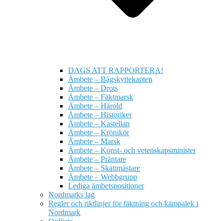
DAGS ATT RAPPORTERA!
Ämbete – Bågskyttekapten
Ämbete – Drots
Ämbete – Fäktmarsk
Ämbete – Härold
Ämbete – Historiker
Ämbete – Kastellan
Ämbete – Krönikör
Ämbete – Marsk
Ämbete – Konst- och vetenskapsminister
Ämbete – Präntare
Ämbete – Skattmästare
Ämbete – Webbgrupp
Lediga ämbetspositioner
Nordmarks lag
Regler och riktlinjer för fäktning och kämpalek i
Nordmark