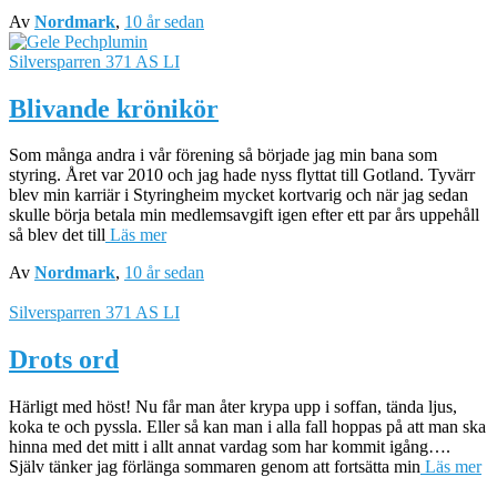
Av
Nordmark
,
10 år
sedan
Silversparren 371 AS LI
Blivande krönikör
Som många andra i vår förening så började jag min bana som
styring. Året var 2010 och jag hade nyss flyttat till Gotland. Tyvärr
blev min karriär i Styringheim mycket kortvarig och när jag sedan
skulle börja betala min medlemsavgift igen efter ett par års uppehåll
så blev det till
Läs mer
Av
Nordmark
,
10 år
sedan
Silversparren 371 AS LI
Drots ord
Härligt med höst! Nu får man åter krypa upp i soffan, tända ljus,
koka te och pyssla. Eller så kan man i alla fall hoppas på att man ska
hinna med det mitt i allt annat vardag som har kommit igång….
Själv tänker jag förlänga sommaren genom att fortsätta min
Läs mer