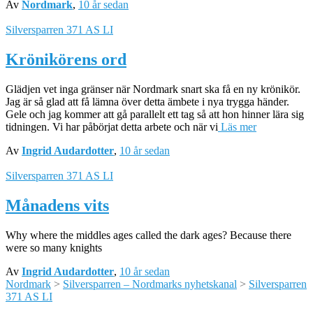
Av
Nordmark
,
10 år
sedan
Silversparren 371 AS LI
Krönikörens ord
Glädjen vet inga gränser när Nordmark snart ska få en ny krönikör.
Jag är så glad att få lämna över detta ämbete i nya trygga händer.
Gele och jag kommer att gå parallelt ett tag så att hon hinner lära sig
tidningen. Vi har påbörjat detta arbete och när vi
Läs mer
Av
Ingrid Audardotter
,
10 år
sedan
Silversparren 371 AS LI
Månadens vits
Why where the middles ages called the dark ages? Because there
were so many knights
Av
Ingrid Audardotter
,
10 år
sedan
Nordmark
>
Silversparren – Nordmarks nyhetskanal
>
Silversparren
371 AS LI