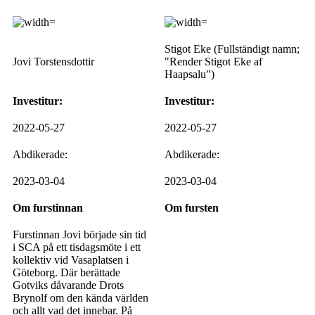
Stigot Eke (Fullständigt namn;
Jovi Torstensdottir
"Render Stigot Eke af
Haapsalu")
Investitur:
Investitur:
2022-05-27
2022-05-27
Abdikerade:
Abdikerade:
2023-03-04
2023-03-04
Om furstinnan
Om fursten
Furstinnan Jovi började sin tid
i SCA på ett tisdagsmöte i ett
kollektiv vid Vasaplatsen i
Göteborg. Där berättade
Gotviks dåvarande Drots
Brynolf om den kända världen
och allt vad det innebar. På