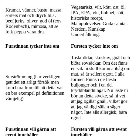
Vegetariskt, vilt, kött, ost, öl,
Kramar, vänner, bastu, massa
IPA, EPA, vin, bubbel, sött,
sorters mat och dryck bl.a.
historiska recept.
beef jerky, oliver, god öl (exv
Matupplevelser. Goda samtal.
Rodenbach), mimosa, att se
Nerderi. Kunskap.
folk peppa varandra.
Underhållning.
Furstinnan tycker inte om
Fursten tycker inte om
Taskmörtar, skoskav, gnäll och
blöta sovsäckar. Om det finns
en sak ni skall komma ihåg om
mat, så är selleri ogott. I alla
Surströmming (har verkligen
former. Finns i de flesta
gett det ett ärligt försök men
buljonger och i en del
kom bara fram till att detta var
kryddblandningar. Nu läste ni
ett bra exempel på definitionen
början detta stycke, så ni vet
vämjelig)
att jag ogillar gnäll, vilket gör
att jag väldigt sällan säger
något. Inte alls allergisk, bara
ogott.
Furstinnan vill gärna att
Fursten vill gärna att event
event innehåller
innehåller