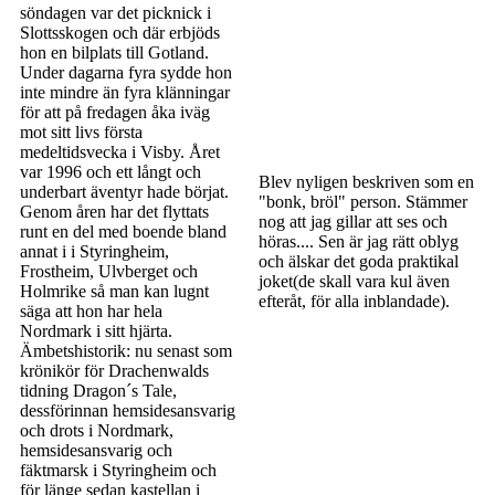
söndagen var det picknick i
Slottsskogen och där erbjöds
hon en bilplats till Gotland.
Under dagarna fyra sydde hon
inte mindre än fyra klänningar
för att på fredagen åka iväg
mot sitt livs första
medeltidsvecka i Visby. Året
var 1996 och ett långt och
Blev nyligen beskriven som en
underbart äventyr hade börjat.
"bonk, bröl" person. Stämmer
Genom åren har det flyttats
nog att jag gillar att ses och
runt en del med boende bland
höras.... Sen är jag rätt oblyg
annat i i Styringheim,
och älskar det goda praktikal
Frostheim, Ulvberget och
joket(de skall vara kul även
Holmrike så man kan lugnt
efteråt, för alla inblandade).
säga att hon har hela
Nordmark i sitt hjärta.
Ämbetshistorik: nu senast som
krönikör för Drachenwalds
tidning Dragon´s Tale,
dessförinnan hemsidesansvarig
och drots i Nordmark,
hemsidesansvarig och
fäktmarsk i Styringheim och
för länge sedan kastellan i