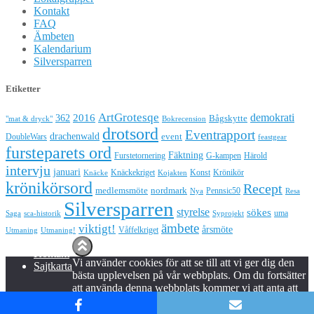
Kontakt
FAQ
Ämbeten
Kalendarium
Silversparren
Etiketter
ArtGrotesqe
demokrati
362
2016
Bågskytte
"mat & dryck"
Bokrecension
drotsord
Eventrapport
drachenwald
DoubleWars
event
feastgear
fursteparets ord
Fäktning
Furstetornering
G-kampen
Härold
intervju
januari
Knäckekriget
Konst
Krönikör
Knäcke
Kojakten
krönikörsord
Recept
medlemsmöte
nordmark
Pennsic50
Nya
Resa
Silversparren
styrelse
sökes
uma
Saga
sca-historik
Syprojekt
ämbete
viktigt!
årsmöte
Våffelkriget
Utmaning
Utmaning!
Hestia | Utvecklat av
ThemeIsle
Kontakt
Vi använder cookies för att se till att vi ger dig den
Sajtkarta
bästa upplevelsen på vår webbplats. Om du fortsätter
att använda denna webbplats kommer vi att anta att
du godkänner detta.
Ok