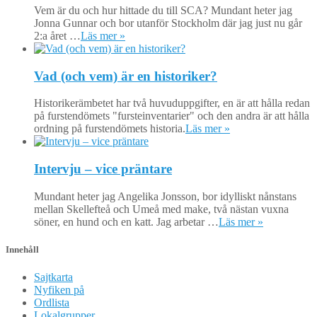
Vem är du och hur hittade du till SCA? Mundant heter jag
Jonna Gunnar och bor utanför Stockholm där jag just nu går
2:a året …
Läs mer »
Vad (och vem) är en historiker?
Historikerämbetet har två huvuduppgifter, en är att hålla redan
på furstendömets "fursteinventarier" och den andra är att hålla
ordning på furstendömets historia.
Läs mer »
Intervju – vice präntare
Mundant heter jag Angelika Jonsson, bor idylliskt nånstans
mellan Skellefteå och Umeå med make, två nästan vuxna
söner, en hund och en katt. Jag arbetar …
Läs mer »
Innehåll
Sajtkarta
Nyfiken på
Ordlista
Lokalgrupper