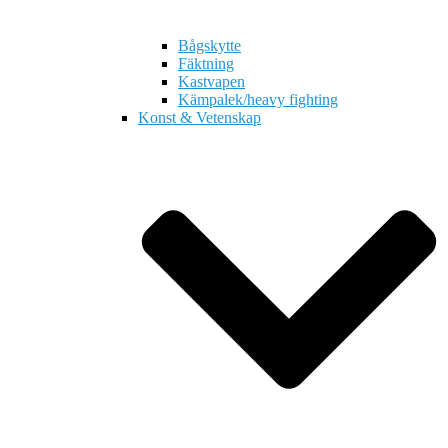
Bågskytte
Fäktning
Kastvapen
Kämpalek/heavy fighting
Konst & Vetenskap