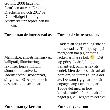
Gotvik. 2008 hade hon
förmånen att vara Drottning i
Drachenwald och 2017 på
Dubbelkriget i det fagra
Attemarks upphöjdes hon till
Pelikan.
Furstinnan är intresserad av
Fursten är intresserad av
Enklare att säga vad jag inte är
intresserad av. Trumpetspel på
morgonen när jag är matt i
Människor, ämbetsmannaskap,
lacken är inte så kul.
: Det
kalligrafi, illuminering,
jag gör själv är fighting,
fäktning, heavy fighting,
trähantverk och har fäktats
sömnad, trähantverk,
endel. Men det mesta är kul att
läderhantverk, skosömnad,
höra om, se utföras eller ta del
sång, resa, SCA-politik och
av. Det som jag gillar mest är
dess för- och nackdelar.
engagemang i det man gör.
Toppa det med en hög
kunskapsnivå, så är det absolut
något jag vill se/göra/ta del av!
Furstinnan tycker om
Fursten tycker om