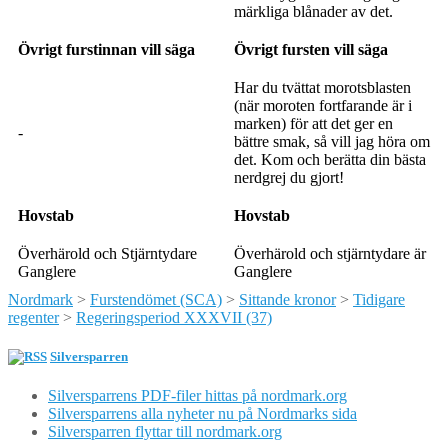
märkliga blånader av det.
Övrigt furstinnan vill säga
Övrigt fursten vill säga
Har du tvättat morotsblasten
(när moroten fortfarande är i
marken) för att det ger en
-
bättre smak, så vill jag höra om
det. Kom och berätta din bästa
nerdgrej du gjort!
Hovstab
Hovstab
Överhärold och Stjärntydare
Överhärold och stjärntydare är
Ganglere
Ganglere
Nordmark
>
Furstendömet (SCA)
>
Sittande kronor
>
Tidigare
regenter
>
Regeringsperiod XXXVII (37)
Silversparren
Silversparrens PDF-filer hittas på nordmark.org
Silversparrens alla nyheter nu på Nordmarks sida
Silversparren flyttar till nordmark.org