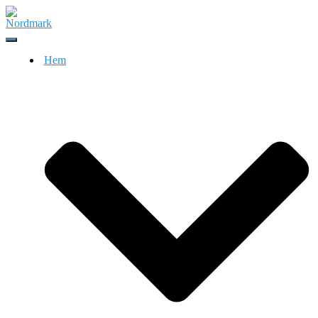
Slå
på/av
Hem
navigering