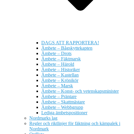
DAGS ATT RAPPORTERA!
Ämbete – Bågskyttekapten
Ämbete – Drots
Ämbete – Fäktmarsk
Ämbete – Härold
Ämbete – Historiker
Ämbete – Kastellan
Ämbete – Krönikör
Ämbete – Marsk
Ämbete – Konst- och vetenskapsminister
Ämbete – Präntare
Ämbete – Skattmästare
Ämbete – Webbgrupp
Lediga ämbetspositioner
Nordmarks lag
Regler och riktlinjer för fäktning och kämpalek i
Nordmark