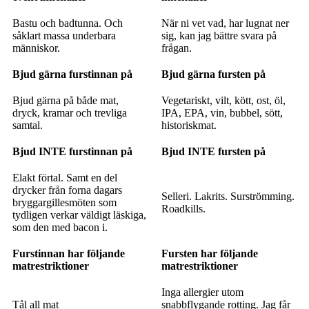
Bastu och badtunna. Och
När ni vet vad, har lugnat ner
såklart massa underbara
sig, kan jag bättre svara på
människor.
frågan.
Bjud gärna furstinnan på
Bjud gärna fursten på
Bjud gärna på både mat,
Vegetariskt, vilt, kött, ost, öl,
dryck, kramar och trevliga
IPA, EPA, vin, bubbel, sött,
samtal.
historiskmat.
Bjud INTE furstinnan på
Bjud INTE fursten på
Elakt förtal. Samt en del
drycker från forna dagars
Selleri. Lakrits. Surströmming.
bryggargillesmöten som
Roadkills.
tydligen verkar väldigt läskiga,
som den med bacon i.
Furstinnan har följande
Fursten har följande
matrestriktioner
matrestriktioner
Inga allergier utom
Tål all mat
snabbflygande rotting. Jag får