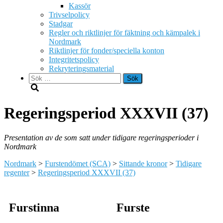
Kassör
Trivselpolicy
Stadgar
Regler och riktlinjer för fäktning och kämpalek i
Nordmark
Riktlinjer för fonder/speciella konton
Integritetspolicy
Rekryteringsmaterial
Sök
efter:
Regeringsperiod XXXVII (37)
Presentation av de som satt under tidigare regeringsperioder i
Nordmark
Nordmark
>
Furstendömet (SCA)
>
Sittande kronor
>
Tidigare
regenter
>
Regeringsperiod XXXVII (37)
Furstinna
Furste