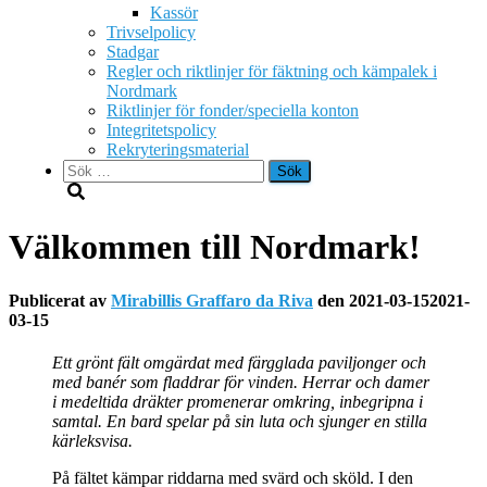
Kassör
Trivselpolicy
Stadgar
Regler och riktlinjer för fäktning och kämpalek i
Nordmark
Riktlinjer för fonder/speciella konton
Integritetspolicy
Rekryteringsmaterial
Sök
efter:
Välkommen till Nordmark!
Publicerat av
Mirabillis Graffaro da Riva
den
2021-03-15
2021-
03-15
Ett grönt fält omgärdat med färgglada paviljonger och
med banér som fladdrar för vinden. Herrar och damer
i medeltida dräkter promenerar omkring, inbegripna i
samtal. En bard spelar på sin luta och sjunger en stilla
kärleksvisa.
På fältet kämpar riddarna med svärd och sköld. I den