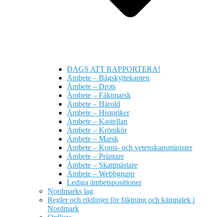
DAGS ATT RAPPORTERA!
Ämbete – Bågskyttekapten
Ämbete – Drots
Ämbete – Fäktmarsk
Ämbete – Härold
Ämbete – Historiker
Ämbete – Kastellan
Ämbete – Krönikör
Ämbete – Marsk
Ämbete – Konst- och vetenskapsminister
Ämbete – Präntare
Ämbete – Skattmästare
Ämbete – Webbgrupp
Lediga ämbetspositioner
Nordmarks lag
Regler och riktlinjer för fäktning och kämpalek i
Nordmark