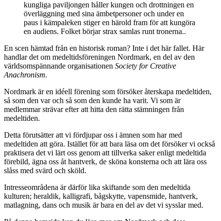
kungliga paviljongen håller kungen och drottningen en
överläggning med sina ämbetpersoner och under en
paus i kämpaleken stiger en härold fram för att kungöra
en audiens. Folket börjar strax samlas runt tronerna..
En scen hämtad från en historisk roman? Inte i det här fallet. Här
handlar det om medeltidsföreningen Nordmark, en del av den
världsomspännande organisationen
Society for Creative
Anachronism.
Nordmark är en idéell förening som försöker återskapa medeltiden,
så som den var och så som den kunde ha varit. Vi som är
medlemmar strävar efter att hitta den rätta stämningen från
medeltiden.
Detta förutsätter att vi fördjupar oss i ämnen som har med
medeltiden att göra. Istället för att bara läsa om det försöker vi också
praktisera det vi lärt oss genom att tillverka saker enligt medeltida
förebild, ägna oss åt hantverk, de sköna konsterna och att lära oss
slåss med svärd och sköld.
Intresseområdena är därför lika skiftande som den medeltida
kulturen; heraldik, kalligrafi, bågskytte, vapensmide, hantverk,
matlagning, dans och musik är bara en del av det vi sysslar med.