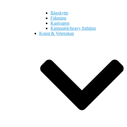
Bågskytte
Fäktning
Kastvapen
Kämpalek/heavy fighting
Konst & Vetenskap