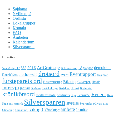
Sajtkarta
Nyfiken på
Ordlista
Lokalgrupper
Kontakt
FAQ
Ämbeten
Kalendarium
Silversparren
Etiketter
ArtGrotesqe
demokrati
362
2016
Bågskytte
"mat & dryck"
Bokrecension
drotsord
Eventrapport
drachenwald
DoubleWars
event
feastgear
fursteparets ord
Fäktning
Furstetornering
G-kampen
Härold
intervju
januari
Knäckekriget
Konst
Krönikör
Knäcke
Kojakten
krönikörsord
Recept
medlemsmöte
nordmark
Pennsic50
Nya
Resa
Silversparren
styrelse
sökes
uma
Saga
sca-historik
Syprojekt
ämbete
viktigt!
årsmöte
Våffelkriget
Utmaning
Utmaning!
Hestia | Utvecklat av
ThemeIsle