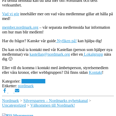
På denna hemsida kan du läsa mer om Nordmark och dess
verksamhet.
Vad vi gör
innehåller mer om vad våra medlemmar gillar att hålla på
med!
member.nordmark.org
– vår separata medlemssida har information
om hur man blir medlem!
Har du frågor? Kanske vår guide
Nyfiken på!
kan hjälpa dig!
Du kan också ta kontakt med vår Kastellan (person som hjälper nya
medlemmar) via
kastellan@nordmark.org
eller en
Lokalgrupp
nära
dig 🙂
Eller vill du komma i kontakt med ämbetsperson, styrelsemedlem
eller våra kronor, eller webbgruppen? Då finns sidan
Kontakt
!
Kategorier:
Uncategorized
Etiketter:
nordmark
Nordmark
>
Silversparren – Nordmarks nyhetskanal
>
Uncategorized
>
Välkommen till Nordmark!
Silversparren