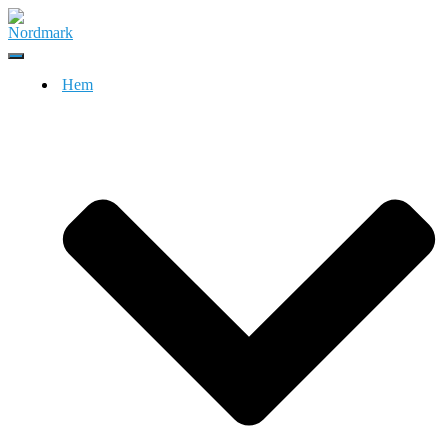
Slå
på/av
Hem
navigering