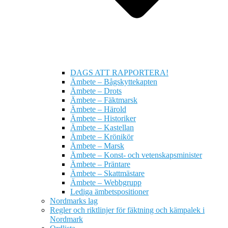
DAGS ATT RAPPORTERA!
Ämbete – Bågskyttekapten
Ämbete – Drots
Ämbete – Fäktmarsk
Ämbete – Härold
Ämbete – Historiker
Ämbete – Kastellan
Ämbete – Krönikör
Ämbete – Marsk
Ämbete – Konst- och vetenskapsminister
Ämbete – Präntare
Ämbete – Skattmästare
Ämbete – Webbgrupp
Lediga ämbetspositioner
Nordmarks lag
Regler och riktlinjer för fäktning och kämpalek i
Nordmark