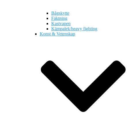
Bågskytte
Fäktning
Kastvapen
Kämpalek/heavy fighting
Konst & Vetenskap