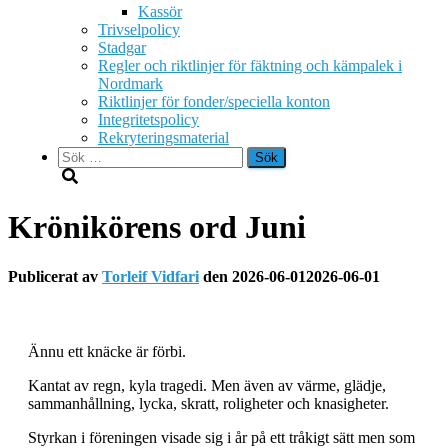
Kassör
Trivselpolicy
Stadgar
Regler och riktlinjer för fäktning och kämpalek i
Nordmark
Riktlinjer för fonder/speciella konton
Integritetspolicy
Rekryteringsmaterial
Sök
efter:
Krönikörens ord Juni
Publicerat av
Torleif Vidfari
den
2026-06-01
2026-06-01
Ännu ett knäcke är förbi.
Kantat av regn, kyla tragedi. Men även av värme, glädje,
sammanhållning, lycka, skratt, roligheter och knasigheter.
Styrkan i föreningen visade sig i år på ett tråkigt sätt men som