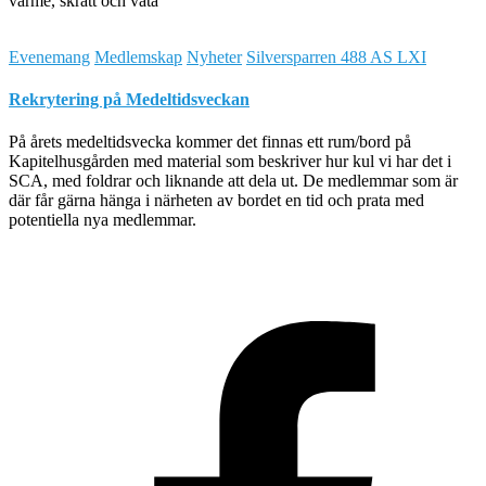
värme, skratt och väta
Evenemang
Medlemskap
Nyheter
Silversparren 488 AS LXI
Rekrytering på Medeltidsveckan
På årets medeltidsvecka kommer det finnas ett rum/bord på
Kapitelhusgården med material som beskriver hur kul vi har det i
SCA, med foldrar och liknande att dela ut. De medlemmar som är
där får gärna hänga i närheten av bordet en tid och prata med
potentiella nya medlemmar.
Hestia | Utvecklat av
ThemeIsle
Kontakt
Sajtkarta