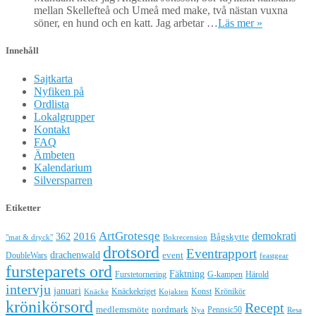
mellan Skellefteå och Umeå med make, två nästan vuxna
söner, en hund och en katt. Jag arbetar …
Läs mer »
Innehåll
Sajtkarta
Nyfiken på
Ordlista
Lokalgrupper
Kontakt
FAQ
Ämbeten
Kalendarium
Silversparren
Etiketter
ArtGrotesqe
demokrati
362
2016
Bågskytte
"mat & dryck"
Bokrecension
drotsord
Eventrapport
drachenwald
DoubleWars
event
feastgear
fursteparets ord
Fäktning
Furstetornering
G-kampen
Härold
intervju
januari
Knäckekriget
Konst
Krönikör
Knäcke
Kojakten
krönikörsord
Recept
medlemsmöte
nordmark
Pennsic50
Nya
Resa