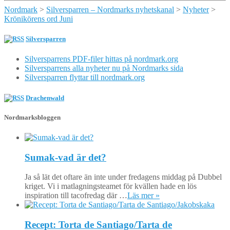
Nordmark
>
Silversparren – Nordmarks nyhetskanal
>
Nyheter
>
Krönikörens ord Juni
Silversparren
Silversparrens PDF-filer hittas på nordmark.org
Silversparrens alla nyheter nu på Nordmarks sida
Silversparren flyttar till nordmark.org
Drachenwald
Nordmarksbloggen
Sumak-vad är det?
Ja så lät det oftare än inte under fredagens middag på Dubbel
kriget. Vi i matlagningsteamet för kvällen hade en lös
inspiration till tacofredag där …
Läs mer »
Recept: Torta de Santiago/Tarta de