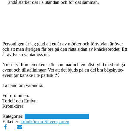
ändå stärker oss i slutändan och för oss samman.
Personligen är jag glad att ett år av mörker och förtvivlan är över
och att man återigen får bre på den rätta sidan av knäckebrödet. Ett
år av lycka väntar oss nu.
Nu ser vi fram emot en skön sommar och en höst fylld med roliga
event och tillställningar. Vet att det bjuds på en del bra bågskytte-
event (är kanske lite partisk 🙂
Ta hand om varandra.
För drömmen.
Torleif och Emlyn
Krönikörer
Kategorier:
Nyheter
Silversparren 487 AS LXI
Etiketter:
krönikörsord
Silversparren