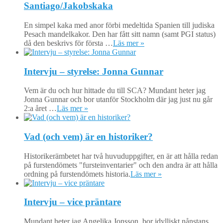
Santiago/Jakobskaka
En simpel kaka med anor förbi medeltida Spanien till judiska
Pesach mandelkakor. Den har fått sitt namn (samt PGI status)
då den beskrivs för första …
Läs mer »
Intervju – styrelse: Jonna Gunnar
Vem är du och hur hittade du till SCA? Mundant heter jag
Jonna Gunnar och bor utanför Stockholm där jag just nu går
2:a året …
Läs mer »
Vad (och vem) är en historiker?
Historikerämbetet har två huvuduppgifter, en är att hålla redan
på furstendömets "fursteinventarier" och den andra är att hålla
ordning på furstendömets historia.
Läs mer »
Intervju – vice präntare
Mundant heter jag Angelika Jonsson, bor idylliskt nånstans