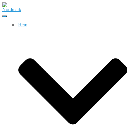
Slå
på/av
Hem
navigering