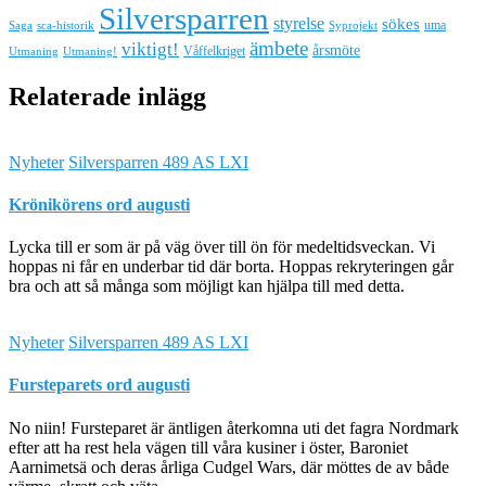
Silversparren
styrelse
sökes
uma
Saga
sca-historik
Syprojekt
ämbete
viktigt!
årsmöte
Våffelkriget
Utmaning
Utmaning!
Relaterade inlägg
Nyheter
Silversparren 489 AS LXI
Krönikörens ord augusti
Lycka till er som är på väg över till ön för medeltidsveckan. Vi
hoppas ni får en underbar tid där borta. Hoppas rekryteringen går
bra och att så många som möjligt kan hjälpa till med detta.
Nyheter
Silversparren 489 AS LXI
Fursteparets ord augusti
No niin! Fursteparet är äntligen återkomna uti det fagra Nordmark
efter att ha rest hela vägen till våra kusiner i öster, Baroniet
Aarnimetsä och deras årliga Cudgel Wars, där möttes de av både