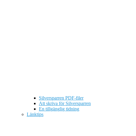
Silversparren PDF-filer
Att skriva för Silversparren
En tillgänglig tidning
Länktips