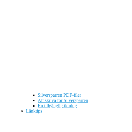
Silversparren PDF-filer
Att skriva för Silversparren
En tillgänglig tidning
Länktips