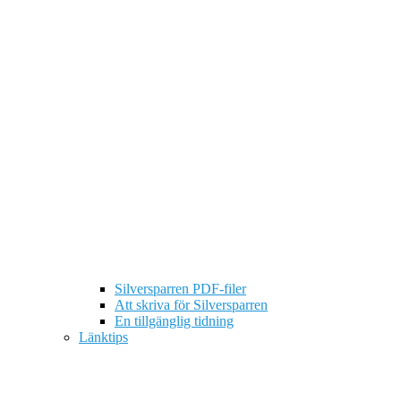
Silversparren PDF-filer
Att skriva för Silversparren
En tillgänglig tidning
Länktips