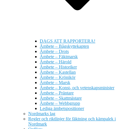
DAGS ATT RAPPORTERA!
Ämbete – Bågskyttekapten
Ämbete – Drots
Ämbete – Fäktmarsk
Ämbete – Härold
Ämbete – Historiker
Ämbete – Kastellan
Ämbete – Krönikör
Ämbete – Marsk
Ämbete – Konst- och vetenskapsminister
Ämbete – Präntare
Ämbete – Skattmästare
Ämbete – Webbgrupp
Lediga ämbetspositioner
Nordmarks lag
Regler och riktlinjer för fäktning och kämpalek i
Nordmark