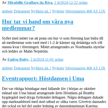
Av
Mirabillis Graffaro da Riva
,
2 år
2024-12-22
sedan
ämbete
Dokument
Nyfiken på..!
Nyheter
Silversparren 468 AS LIX
Hur tar vi hand om våra nya
medlemmar?
Syftet med mötet var att prata om hur vi som förening kan bidra till
att medlemmar som varit med i 1-2 år känner sig delaktiga och vill
stanna kvar i föreningen. Mötet arrangerades av Nordmarks styrelse
och leddes av Malin Nejström.
Av
Emlyn Ruby
,
2 år
2024-11-01
sedan
ämbete
Dokument
Nyfiken på..!
Nyheter
Silversparren 468 AS LIX
Eventrapport: Höstdansen i Uma
Det var riktiga höstdagar med fallande löv i början av oktober
månad när Uma härad arrangerade årets Höstdans på Brattby
bygdegård med dryga fyrtiotalet deltagare. Några deltagare dukade
upp marknadsbord med stort utbud av olika varor. Givetvis dansades
det också en hel del under ledning av dansmästarinnan Kareina