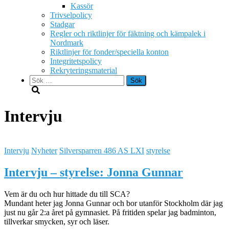
Kassör
Trivselpolicy
Stadgar
Regler och riktlinjer för fäktning och kämpalek i
Nordmark
Riktlinjer för fonder/speciella konton
Integritetspolicy
Rekryteringsmaterial
Sök
efter:
Intervju
Intervju
Nyheter
Silversparren 486 AS LXI
styrelse
Intervju – styrelse: Jonna Gunnar
Vem är du och hur hittade du till SCA?
Mundant heter jag Jonna Gunnar och bor utanför Stockholm där jag
just nu går 2:a året på gymnasiet. På fritiden spelar jag badminton,
tillverkar smycken, syr och läser.