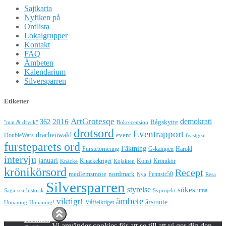
Sajtkarta
Nyfiken på
Ordlista
Lokalgrupper
Kontakt
FAQ
Ämbeten
Kalendarium
Silversparren
Etiketter
ArtGrotesqe
demokrati
362
2016
Bågskytte
"mat & dryck"
Bokrecension
drotsord
Eventrapport
drachenwald
DoubleWars
event
feastgear
fursteparets ord
Fäktning
Furstetornering
G-kampen
Härold
intervju
januari
Knäckekriget
Konst
Krönikör
Knäcke
Kojakten
krönikörsord
Recept
medlemsmöte
nordmark
Pennsic50
Nya
Resa
Silversparren
styrelse
sökes
uma
Saga
sca-historik
Syprojekt
ämbete
viktigt!
årsmöte
Våffelkriget
Utmaning
Utmaning!
Hestia | Utvecklat av
ThemeIsle
Kontakt
Vi använder cookies för att se till att vi ger dig den