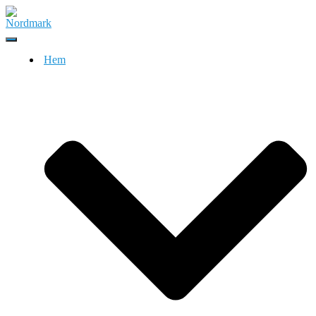
Slå
på/av
Hem
navigering