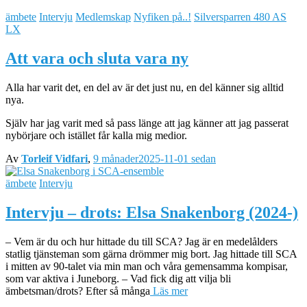
ämbete
Intervju
Medlemskap
Nyfiken på..!
Silversparren 480 AS
LX
Att vara och sluta vara ny
Alla har varit det, en del av är det just nu, en del känner sig alltid
nya.
Själv har jag varit med så pass länge att jag känner att jag passerat
nybörjare och istället får kalla mig medior.
Av
Torleif Vidfari
,
9 månader
2025-11-01
sedan
ämbete
Intervju
Intervju – drots: Elsa Snakenborg (2024-)
– Vem är du och hur hittade du till SCA? Jag är en medelålders
statlig tjänsteman som gärna drömmer mig bort. Jag hittade till SCA
i mitten av 90-talet via min man och våra gemensamma kompisar,
som var aktiva i Juneborg. – Vad fick dig att vilja bli
ämbetsman/drots? Efter så många
Läs mer