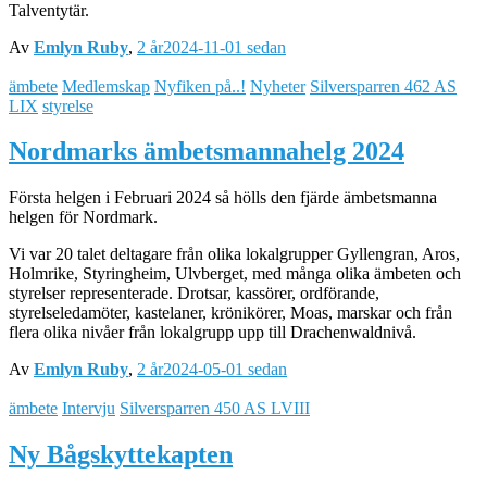
Talventytär.
Av
Emlyn Ruby
,
2 år
2024-11-01
sedan
ämbete
Medlemskap
Nyfiken på..!
Nyheter
Silversparren 462 AS
LIX
styrelse
Nordmarks ämbetsmannahelg 2024
Första helgen i Februari 2024 så hölls den fjärde ämbetsmanna
helgen för Nordmark.
Vi var 20 talet deltagare från olika lokalgrupper Gyllengran, Aros,
Holmrike, Styringheim, Ulvberget, med många olika ämbeten och
styrelser representerade. Drotsar, kassörer, ordförande,
styrelseledamöter, kastelaner, krönikörer, Moas, marskar och från
flera olika nivåer från lokalgrupp upp till Drachenwaldnivå.
Av
Emlyn Ruby
,
2 år
2024-05-01
sedan
ämbete
Intervju
Silversparren 450 AS LVIII
Ny Bågskyttekapten