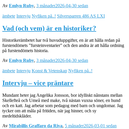
Av
Emlyn Ruby
,
3 månader
2026-04-30
sedan
ämbete
Intervju
Nyfiken på..!
Silversparren 486 AS LXI
Vad (och vem) är en historiker?
Historikerämbetet har två huvuduppgifter, en är att hålla redan på
furstendömets ”fursteinventarier” och den andra är att hålla ordning
på furstendömets historia.
Av
Emlyn Ruby
,
3 månader
2026-04-30
sedan
ämbete
Intervju
Konst & Vetenskap
Nyfiken på..!
Intervju – vice präntare
Mundant heter jag Angelika Jonsson, bor idylliskt nånstans mellan
Skellefteå och Umeå med make, två nästan vuxna söner, en hund
och en katt. Jag arbetar som pedagog med barn och ungdomar. Jag
tycker om att måla på fritiden, när jag hinner, och sy
medeltidskläder.
Av
Mirabillis Graffaro da Riva
,
5 månader
2026-03-01
sedan