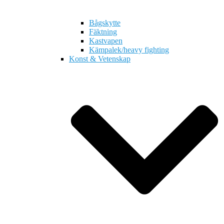
Bågskytte
Fäktning
Kastvapen
Kämpalek/heavy fighting
Konst & Vetenskap