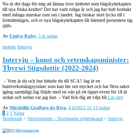
Nu är det dags för mig att lämna över ämbetet som bågskyttekapten
till nya friska krafter! Det har varit roliga år och jag har haft kontakt
med många marskar runt om i landet. Jag önskar stort lycka till i
fortsättningen, och er nya bågskyttekapten får härmed presentera sig
själv.
Av
Emlyn Ruby
,
3 år
sedan
ämbete
Intervju
Intervju – konst och vetenskapsminister:
Thyrwi Stigsdottir (2022-2024)
– Vem är du och hur hittade du till SCA? Jag är en
hantverksmångsysslare som kan lite om mycket och har flera saker
igång samtidigt.Jag följde med en vän på ett öppet event för 18 år
sedan och sedan var jag fast. – Vad fick dig att vilja bli
Läs mer
Av
Mirabillis Graffaro da Riva
,
4 år
2022-11-13
sedan
Sidnumrering
1
2
3
Nästa
Nordmark
>
Silversparren – Nordmarks nyhetskanal
>
Intervju
för
inlägg
Silversparren