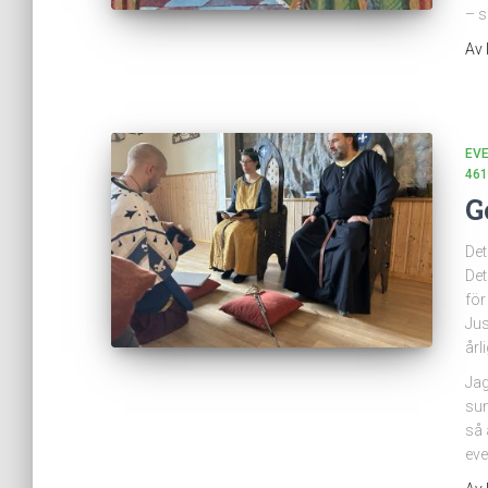
– s
Av
EV
461
G
Det
Det
för
Jus
årl
Jag
sum
så 
eve