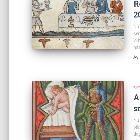
R
2
Nu 
ser
Vi 
nä
Av
KO
A
s
Nu 
bil
dag