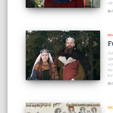
vår
Av
NY
F
Sol
ige
som
tac
kun
Av
MAT