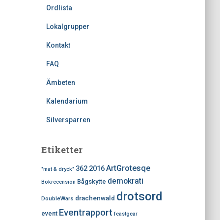
Ordlista
Lokalgrupper
Kontakt
FAQ
Ämbeten
Kalendarium
Silversparren
Etiketter
ArtGrotesqe
2016
362
"mat & dryck"
demokrati
Bågskytte
Bokrecension
drotsord
drachenwald
DoubleWars
Eventrapport
event
feastgear