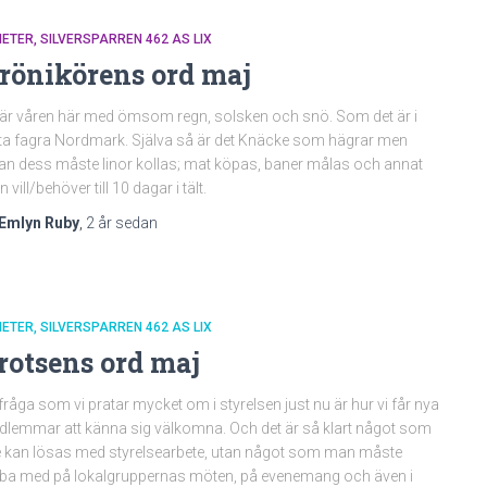
HETER
SILVERSPARREN 462 AS LIX
rönikörens ord maj
är våren här med ömsom regn, solsken och snö. Som det är i
ta fagra Nordmark. Själva så är det Knäcke som hägrar men
an dess måste linor kollas; mat köpas, baner målas och annat
 vill/behöver till 10 dagar i tält.
Emlyn Ruby
,
2 år
sedan
HETER
SILVERSPARREN 462 AS LIX
rotsens ord maj
fråga som vi pratar mycket om i styrelsen just nu är hur vi får nya
lemmar att känna sig välkomna. Och det är så klart något som
e kan lösas med styrelsearbete, utan något som man måste
ba med på lokalgruppernas möten, på evenemang och även i