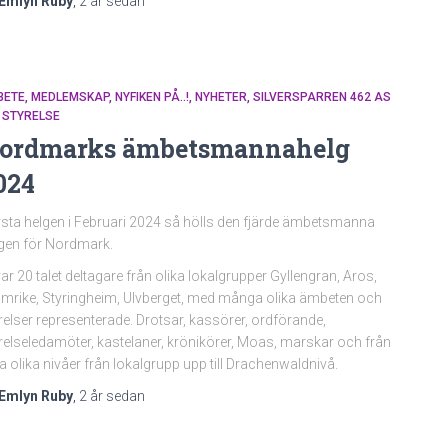
Emlyn Ruby
,
2 år
sedan
BETE
MEDLEMSKAP
NYFIKEN PÅ..!
NYHETER
SILVERSPARREN 462 AS
STYRELSE
ordmarks ämbetsmannahelg
024
sta helgen i Februari 2024 så hölls den fjärde ämbetsmanna
gen för Nordmark.
var 20 talet deltagare från olika lokalgrupper Gyllengran, Aros,
mrike, Styringheim, Ulvberget, med många olika ämbeten och
relser representerade. Drotsar, kassörer, ordförande,
relseledamöter, kastelaner, krönikörer, Moas, marskar och från
ra olika nivåer från lokalgrupp upp till Drachenwaldnivå.
Emlyn Ruby
,
2 år
sedan