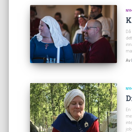
NY
K
Då 
det
inn
man
Av
NY
D
En 
med
int
job