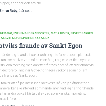
nippor, snoppar och arslen!
Emlyn Ruby
,
2 år
sedan
ENEMANG
EVENEMANGSRAPPORTER
MAT & DRYCK
SILVERSPARREN
 AS LVIII
SILVERSPARREN 462 AS LIX
otviks firande av Sankt Egon
 händer sig ibland att saker och ting inte faller ut som planerat.
 kan exempelvis vara så att man åtagit sig en eller flera sysslor
 sin lokalförening men därefter får förhinder på ett eller annat vis.
t det föreföll mig när Gotvik för några veckor sedan höll sitt
iga firande av Sankt Egon.
 tänker att då jag inte kunde medverka så kan jag åtminstone
mera, kanske inte vad som hände, men vad jag har hört hände,
att ni andra också får ta del av vad som kanske, möjligtvis,
ntuellt förestod.