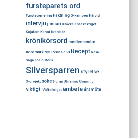
fursteparets ord
Fäktning
Furstetornering
G-kampen
Härold
intervju
januari
Knäckekriget
Knäcke
Konst
Krönikör
Kojakten
krönikörsord
medlemsmöte
Recept
nordmark
Pennsic50
Nya
Resa
Saga
sca-historik
Silversparren
styrelse
sökes
uma
Syprojekt
Utmaning
Utmaning!
ämbete
viktigt!
årsmöte
Våffelkriget