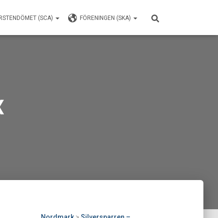
RSTENDÖMET (SCA)
FÖRENINGEN (SKA)
X
Nordmark
>
Silversparren –