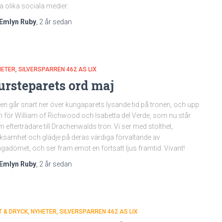
a olika sociala medier.
Emlyn Ruby
,
2 år
sedan
HETER
SILVERSPARREN 462 AS LIX
ursteparets ord maj
en går snart ner över kungaparets lysande tid på tronen, och upp
n för William of Richwood och Isabetta del Verde, som nu står
 efterträdare till Drachenwalds tron. Vi ser med stolthet,
ksamhet och glädje på deras värdiga förvaltande av
gadömet, och ser fram emot en fortsatt ljus framtid. Vivant!
Emlyn Ruby
,
2 år
sedan
 & DRYCK
NYHETER
SILVERSPARREN 462 AS LIX