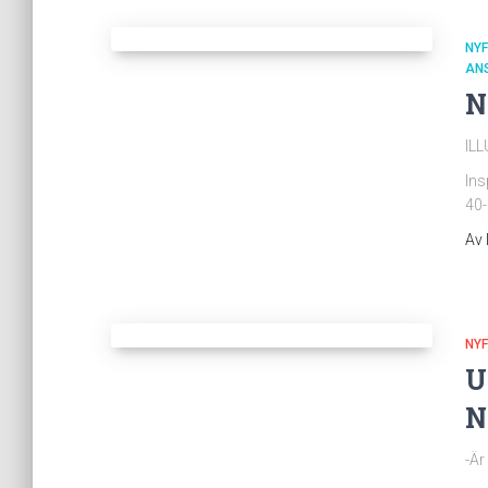
NYF
AN
N
IL
Ins
40-
Av
NYF
U
N
-Är