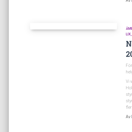
Av
ÄM
LIX
N
2
För
hel
Vi 
Hol
sty
sty
fle
Av