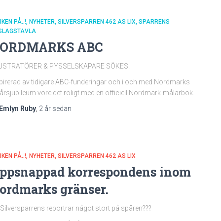
IKEN PÅ..!
NYHETER
SILVERSPARREN 462 AS LIX
SPARRENS
SLAGSTAVLA
ORDMARKS ABC
LUSTRATÖRER & PYSSELSKAPARE SÖKES!
pirerad av tidigare ABC-funderingar och i och med Nordmarks
årsjubileum vore det roligt med en officiell Nordmark-målarbok.
Emlyn Ruby
,
2 år
sedan
IKEN PÅ..!
NYHETER
SILVERSPARREN 462 AS LIX
ppsnappad korrespondens inom
ordmarks gränser.
 Silversparrens reportrar något stort på spåren???