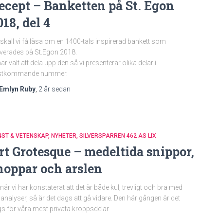
ecept – Banketten på St. Egon
018, del 4
skall vi få läsa om en 1400-tals inspirerad bankett som
verades på St.Egon 2018.
har valt att dela upp den så vi presenterar olika delar i
stkommande nummer.
Emlyn Ruby
,
2 år
sedan
NST & VETENSKAP
NYHETER
SILVERSPARREN 462 AS LIX
rt Grotesque – medeltida snippor,
noppar och arslen
när vi har konstaterat att det är både kul, trevligt och bra med
danalyser, så är det dags att gå vidare. Den här gången är det
s för våra mest privata kroppsdelar